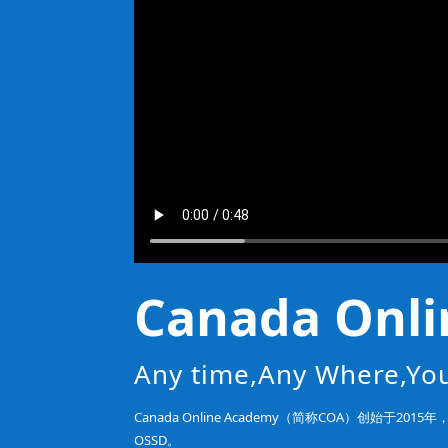
Canada Onl
Any time,Any Where,You
Canada Online Academy（简称COA）创
OSSD。