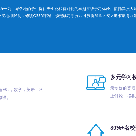
致力于为世界各地的学生提供专业化和智能化的卓越在线学习体验。依托其强大师
不受地域限制，修读OSSD课程，修完规定学分即可获得加拿大安大略省教育厅颁
多元学习
录制好的高质
盖ESL，数学，英语，科
上讨论、模拟
修课。
80%+名